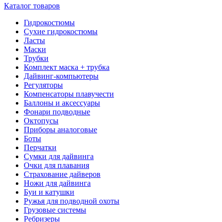
Каталог товаров
Гидрокостюмы
Сухие гидрокостюмы
Ласты
Маски
Трубки
Комплект маска + трубка
Дайвинг-компьютеры
Регуляторы
Компенсаторы плавучести
Баллоны и аксессуары
Фонари подводные
Октопусы
Приборы аналоговые
Боты
Перчатки
Сумки для дайвинга
Очки для плавания
Страхование дайверов
Ножи для дайвинга
Буи и катушки
Ружья для подводной охоты
Грузовые системы
Ребризеры