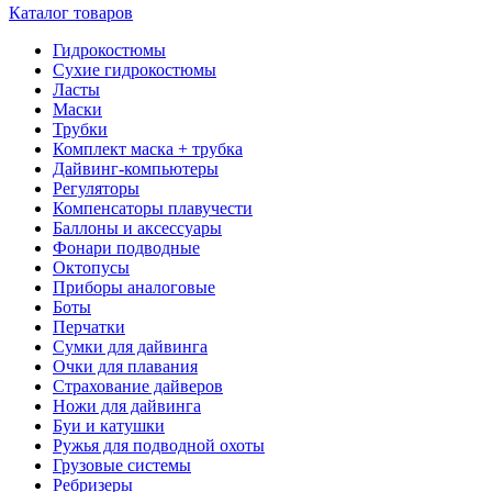
Каталог товаров
Гидрокостюмы
Сухие гидрокостюмы
Ласты
Маски
Трубки
Комплект маска + трубка
Дайвинг-компьютеры
Регуляторы
Компенсаторы плавучести
Баллоны и аксессуары
Фонари подводные
Октопусы
Приборы аналоговые
Боты
Перчатки
Сумки для дайвинга
Очки для плавания
Страхование дайверов
Ножи для дайвинга
Буи и катушки
Ружья для подводной охоты
Грузовые системы
Ребризеры