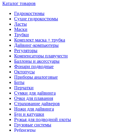
Каталог товаров
Гидрокостюмы
Сухие гидрокостюмы
Ласты
Маски
Трубки
Комплект маска + трубка
Дайвинг-компьютеры
Регуляторы
Компенсаторы плавучести
Баллоны и аксессуары
Фонари подводные
Октопусы
Приборы аналоговые
Боты
Перчатки
Сумки для дайвинга
Очки для плавания
Страхование дайверов
Ножи для дайвинга
Буи и катушки
Ружья для подводной охоты
Грузовые системы
Ребризеры