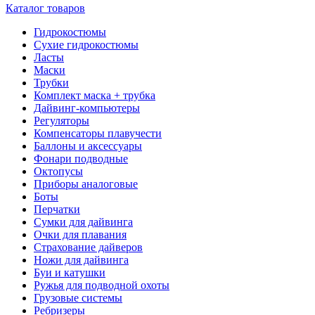
Каталог товаров
Гидрокостюмы
Сухие гидрокостюмы
Ласты
Маски
Трубки
Комплект маска + трубка
Дайвинг-компьютеры
Регуляторы
Компенсаторы плавучести
Баллоны и аксессуары
Фонари подводные
Октопусы
Приборы аналоговые
Боты
Перчатки
Сумки для дайвинга
Очки для плавания
Страхование дайверов
Ножи для дайвинга
Буи и катушки
Ружья для подводной охоты
Грузовые системы
Ребризеры