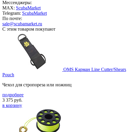
Мессенджеры:
MAX:
ScubaMarket
Telegram:
ScubaMarket
По почте:
sale@scubamarket.ru
С этим товаром покупают
OMS Карман Line Cutter/Shears
Pouch
Чехол для стропореза или ножниц
подробнее
3 375
руб.
в корзину