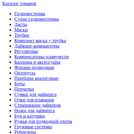
Каталог товаров
Гидрокостюмы
Сухие гидрокостюмы
Ласты
Маски
Трубки
Комплект маска + трубка
Дайвинг-компьютеры
Регуляторы
Компенсаторы плавучести
Баллоны и аксессуары
Фонари подводные
Октопусы
Приборы аналоговые
Боты
Перчатки
Сумки для дайвинга
Очки для плавания
Страхование дайверов
Ножи для дайвинга
Буи и катушки
Ружья для подводной охоты
Грузовые системы
Ребризеры