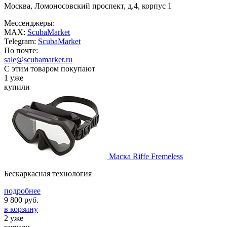
Москва, Ломоносовский проспект, д.4, корпус 1
Мессенджеры:
MAX:
ScubaMarket
Telegram:
ScubaMarket
По почте:
sale@scubamarket.ru
С этим товаром покупают
1 уже
купили
Маска Riffe Fremeless
Бескаркасная технология
подробнее
9 800
руб.
в корзину
2 уже