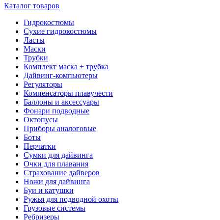
Каталог товаров
Гидрокостюмы
Сухие гидрокостюмы
Ласты
Маски
Трубки
Комплект маска + трубка
Дайвинг-компьютеры
Регуляторы
Компенсаторы плавучести
Баллоны и аксессуары
Фонари подводные
Октопусы
Приборы аналоговые
Боты
Перчатки
Сумки для дайвинга
Очки для плавания
Страхование дайверов
Ножи для дайвинга
Буи и катушки
Ружья для подводной охоты
Грузовые системы
Ребризеры