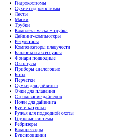
Гидрокостюмы
Сухие гидрокостюмы
Ласты
Маски
Трубки
Комплект маска + трубка
Дайвинг-компьютеры
Регуляторы
Компенсаторы плавучести
Баллоны и аксессуары
Фонари подводные
Октопусы
Приборы аналоговые
Боты
Перчатки
Сумки для дайвинга
Очки для плавания
Страхование дайверов
Ножи для дайвинга
Буи и катушки
Ружья для подводной охоты
Грузовые системы
Ребризеры
Компрессоры
Буксировщики