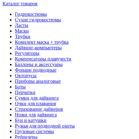
Каталог товаров
Гидрокостюмы
Сухие гидрокостюмы
Ласты
Маски
Трубки
Комплект маска + трубка
Дайвинг-компьютеры
Регуляторы
Компенсаторы плавучести
Баллоны и аксессуары
Фонари подводные
Октопусы
Приборы аналоговые
Боты
Перчатки
Сумки для дайвинга
Очки для плавания
Страхование дайверов
Ножи для дайвинга
Буи и катушки
Ружья для подводной охоты
Грузовые системы
Ребризеры