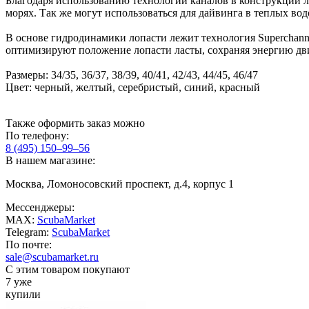
Благодаря использованию технологии каналов в конструкции ла
морях. Так же могут использоваться для дайвинга в теплых во
В основе гидродинамики лопасти лежит технология Superchann
оптимизируют положение лопасти ласты, сохраняя энергию дв
Размеры: 34/35, 36/37, 38/39, 40/41, 42/43, 44/45, 46/47
Цвет: черный, желтый, серебристый, синий, красный
Также оформить заказ можно
По телефону:
8 (495) 150–99–56
В нашем магазине:
Москва, Ломоносовский проспект, д.4, корпус 1
Мессенджеры:
MAX:
ScubaMarket
Telegram:
ScubaMarket
По почте:
sale@scubamarket.ru
С этим товаром покупают
7 уже
купили