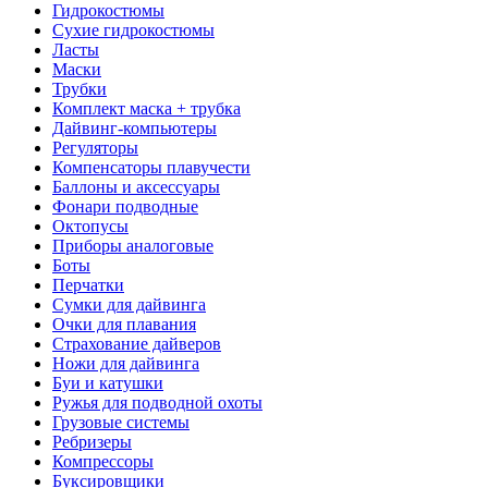
Гидрокостюмы
Сухие гидрокостюмы
Ласты
Маски
Трубки
Комплект маска + трубка
Дайвинг-компьютеры
Регуляторы
Компенсаторы плавучести
Баллоны и аксессуары
Фонари подводные
Октопусы
Приборы аналоговые
Боты
Перчатки
Сумки для дайвинга
Очки для плавания
Страхование дайверов
Ножи для дайвинга
Буи и катушки
Ружья для подводной охоты
Грузовые системы
Ребризеры
Компрессоры
Буксировщики