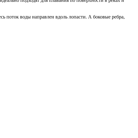
идеально подходят для плавания по поверхности в реках и
сь поток воды направлен вдоль лопасти. А боковые ребра,