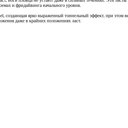
ст, ноги пловца не устают даже в сильных течениях. Эти ласты 
доемах и фридайвинга начального уровня.
el, создающая ярко выраженный тоннельный эффект, при этом ве
ижения даже в крайних положениях ласт.