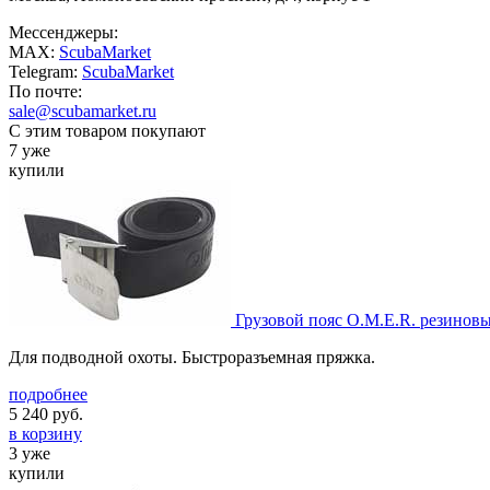
Мессенджеры:
MAX:
ScubaMarket
Telegram:
ScubaMarket
По почте:
sale@scubamarket.ru
С этим товаром покупают
7 уже
купили
Грузовой пояс O.M.E.R. резинов
Для подводной охоты. Быстроразъемная пряжка.
подробнее
5 240
руб.
в корзину
3 уже
купили