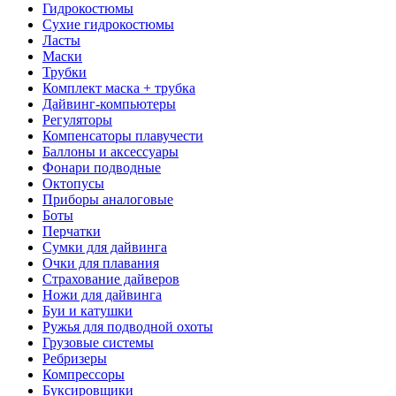
Гидрокостюмы
Сухие гидрокостюмы
Ласты
Маски
Трубки
Комплект маска + трубка
Дайвинг-компьютеры
Регуляторы
Компенсаторы плавучести
Баллоны и аксессуары
Фонари подводные
Октопусы
Приборы аналоговые
Боты
Перчатки
Сумки для дайвинга
Очки для плавания
Страхование дайверов
Ножи для дайвинга
Буи и катушки
Ружья для подводной охоты
Грузовые системы
Ребризеры
Компрессоры
Буксировщики