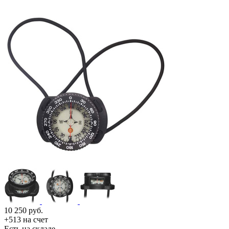
10 250
руб.
+513 на счет
Есть на складе