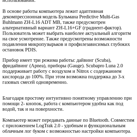
использовании.
В основе работы компьютера лежит адаптивная
декомпрессионная модель Бульмана Predictive Multi-Gas
Buhlmann ZH-L16 ADT MB, также предусмотрен
альтернативный вариант ZH-L16+GF (градиент-фактор).
Пользователь может выбрать наиболее актуальный алгоритм
на свое усмотрение. Также предусмотрены возможности
подавления микропузырьков и профилезависимых глубоких
остановок PDIS.
Прибор имеет три режима работы: дайвинг (Scuba),
фридайвинг (Apnea), приборы (Gauge). Scubapro Luna 2.0
поддерживает работу с воздухом и Nitrox с содержанием
кислорода до 100%. При этом возможна поддержка до 3-х
газовых смесей одновременно.
Благодаря простому интуитивно понятному управлению при
помощи 2- кнопок, работа с компьютером удобна как под
водой, так и на поверхности.
Компьютер может передавать данные по Bluetooth. Совместим
с приложением LogTrak 2.0 - удобным и функциональным
облачным лог буком с возможностью настройки компьютера.