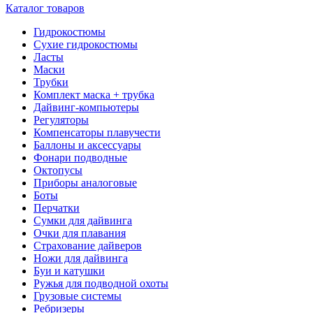
Каталог товаров
Гидрокостюмы
Сухие гидрокостюмы
Ласты
Маски
Трубки
Комплект маска + трубка
Дайвинг-компьютеры
Регуляторы
Компенсаторы плавучести
Баллоны и аксессуары
Фонари подводные
Октопусы
Приборы аналоговые
Боты
Перчатки
Сумки для дайвинга
Очки для плавания
Страхование дайверов
Ножи для дайвинга
Буи и катушки
Ружья для подводной охоты
Грузовые системы
Ребризеры