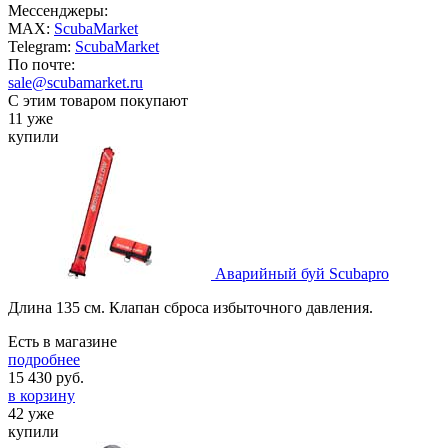
Мессенджеры:
MAX:
ScubaMarket
Telegram:
ScubaMarket
По почте:
sale@scubamarket.ru
С этим товаром покупают
11 уже
купили
Аварийный буй Scubapro
Длина 135 см. Клапан сброса избыточного давления.
Есть в магазине
подробнее
15 430
руб.
в корзину
42 уже
купили