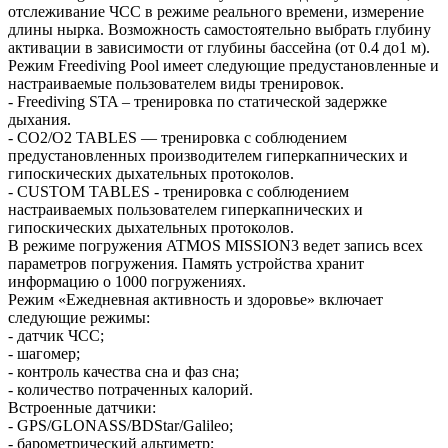
отслеживание ЧСС в режиме реального времени, измерение
длины нырка. Возможность самостоятельно выбрать глубину
активации в зависимости от глубины бассейна (от 0.4 до1 м).
Режим Freediving Pool имеет следующие предустановленные и
настраиваемые пользователем виды тренировок.
- Freediving STA – тренировка по статической задержке
дыхания.
- CO2/O2 TABLES — тренировка с соблюдением
предустановленных производителем гиперкапнических и
гипоскических дыхательных протоколов.
- CUSTOM TABLES - тренировка с соблюдением
настраиваемых пользователем гиперкапнических и
гипоскических дыхательных протоколов.
В режиме погружения ATMOS MISSION3 ведет запись всех
параметров погружения. Память устройства хранит
информацию о 1000 погружениях.
Режим «Ежедневная активность и здоровье» включает
следующие режимы:
- датчик ЧСС;
- шагомер;
- контроль качества сна и фаз сна;
- количество потраченных калорий.
Встроенные датчики:
- GPS/GLONASS/BDStar/Galileo;
- барометрический альтиметр;