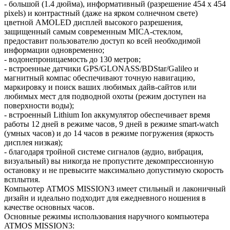
- большой (1.4 дюйма), информативный (разрешение 454 x 454
pixels) и контрастный (даже на ярком солнечном свете)
цветной AMOLED дисплей высокого разрешения,
защищенный самым современным MICA-стеклом,
предоставит пользователю доступ ко всей необходимой
информации одновременно;
- водонепроницаемость до 130 метров;
- встроенные датчики GPS/GLONASS/BDStar/Galileo и
магнитный компас обеспечивают точную навигацию,
маркировку и поиск ваших любимых дайв-сайтов или
любимых мест для подводной охоты (режим доступен на
поверхности воды);
- встроенный Lithium Ion аккумулятор обеспечивает время
работы 12 дней в режиме часов, 9 дней в режиме smart-watch
(умных часов) и до 14 часов в режиме погружения (яркость
дисплея низкая);
- благодаря тройной системе сигналов (аудио, вибрация,
визуальный) вы никогда не пропустите декомпрессионную
остановку и не превысите максимально допустимую скорость
всплытия.
Компьютер ATMOS MISSION3 имеет стильный и лаконичный
дизайн и идеально подходит для ежедневного ношения в
качестве основных часов.
Основные режимы использования наручного компьютера
ATMOS MISSION3: