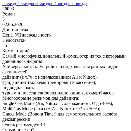
5 звезд
4 звезды
3 звезды
2 звезды
1 звезда
#6093
Роман
5
02.06.2026
Достоинства
Цена, УНиверсальность
Недостатки
no
Комментарий
Самый многофункциональный компьютер из тех с которыми
доводилось нырять!
Универсальность. Устройство подходит для разных видов
активностей:
дайвинг (в т.?ч. с использованием Air и Nitrox);
фридайвинг (включая тренировки в бассейне);
подводная охота;
туризм и повседневное использование как смарт?часов
Многообразие режимов для дайвинга:
Single Gas Mode (Air, Nitrox с содержанием O? до 40%);
Multi Gas Mode (2 газа + Air, Nitrox с O? до 50%);
Gauge Mode (Bottom Timer) для самостоятельного расчёта
декомпрессии
Очень рекомендую!!!
Отзыв полезен?