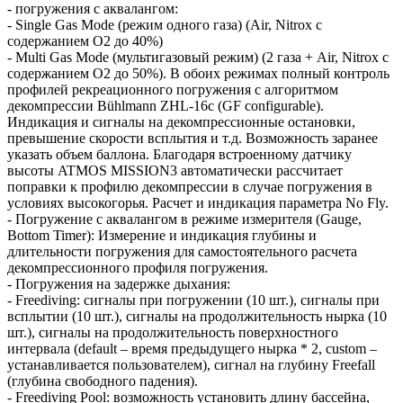
- погружения с аквалангом:
- Single Gas Mode (режим одного газа) (Air, Nitrox с
содержанием O2 до 40%)
- Multi Gas Mode (мультигазовый режим) (2 газа + Air, Nitrox с
содержанием O2 до 50%). В обоих режимах полный контроль
профилей рекреационного погружения с алгоритмом
декомпрессии Bühlmann ZHL-16c (GF configurable).
Индикация и сигналы на декомпрессионные остановки,
превышение скорости всплытия и т.д. Возможность заранее
указать объем баллона. Благодаря встроенному датчику
высоты ATMOS MISSION3 автоматически рассчитает
поправки к профилю декомпрессии в случае погружения в
условиях высокогорья. Расчет и индикация параметра No Fly.
- Погружение с аквалангом в режиме измерителя (Gauge,
Bottom Timer): Измерение и индикация глубины и
длительности погружения для самостоятельного расчета
декомпрессионного профиля погружения.
- Погружения на задержке дыхания:
- Freediving: сигналы при погружении (10 шт.), сигналы при
всплытии (10 шт.), сигналы на продолжительность нырка (10
шт.), сигналы на продолжительность поверхностного
интервала (default – время предыдущего нырка * 2, custom –
устанавливается пользователем), сигнал на глубину Freefall
(глубина свободного падения).
- Freediving Pool: возможность установить длину бассейна,