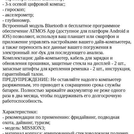
- 3-х осевой цифровой компас;
- гироскоп;
- акселерометр;
- глубиномер.
Встроенный модуль Bluetooth и бесплатное программное
обеспечение ATMOS App (доступное для платформ Android и
iOS) позволяют, используя ваш планшет или смартфон и
приложение управлять настройками вашего дайв-компьютера,
а также переносить все данные вашего погружения в
электронный лог-бук для последующего анализа.
Комплектация: дайв-компьютер, кабель для зарядки и
обновления прошивки, защитные стекла на дисплей - 2 шт.,
запасные штифты для крепления ремешка - 2 шт., инструкция,
гарантийный талон.
ПРЕДУПРЕЖДЕНИЕ: Не оставляйте надолго компьютер
разряженным, это приводит к сокращению срока службы
батареи. Полностью заряжайте аккумулятор не реже одного
раза в два месяца, чтобы поддерживать его долгосрочную
работоспособность.
Характеристики:
- рекомендации по применению: фридайвинг, подводная
охота, дайвинг, туризм;
- модель: MISSION3;
- материал корпуса: армированный стекловолокном полимер,