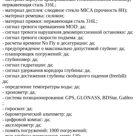
нержавеющая сталь 316L;
- материал дисплея: слюдяное стекло MICA (прочность 8H);
- материал ремешка: силикон;
- материал пряжки: нержавеющая сталь 316L;
- сигнал тревоги превышения MOD: да;
- сигнал тревоги нарушения декомпрессионной остановки: да;
- сигнал тревоги скорости подъема: да;
- расчеты времени No Fly и десатурации: да;
- предупреждение о максимально допустимой глубине: да;
- планировщик погружений: да;
- глубиномер: да;
- сигнал гидратации: да;
- сигнал удержания коридора глубины: да;
- сигнал достижения глубины свободного падения (freefall):
да;
- определение температуры воды: да;
- хронометр: да;
- система позиционирования: GPS, GLONASS, BDStar, Galileo
;
- гироскоп: да;
- барометрический альтиметр: да;
- цифровой компас: да;
- акселерометр: да;
- помять погружений: 1000 погружений;
- max глубина погружения, метр: 130;