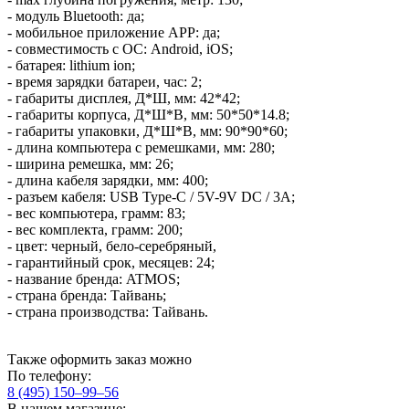
- модуль Bluetooth: да;
- мобильное приложение APP: да;
- совместимость с ОС: Android, iOS;
- батарея: lithium ion;
- время зарядки батареи, час: 2;
- габариты дисплея, Д*Ш, мм: 42*42;
- габариты корпуса, Д*Ш*В, мм: 50*50*14.8;
- габариты упаковки, Д*Ш*В, мм: 90*90*60;
- длина компьютера с ремешками, мм: 280;
- ширина ремешка, мм: 26;
- длина кабеля зарядки, мм: 400;
- разъем кабеля: USB Type-C / 5V-9V DC / 3A;
- вес компьютера, грамм: 83;
- вес комплекта, грамм: 200;
- цвет: черный, бело-серебряный,
- гарантийный срок, месяцев: 24;
- название бренда: ATMOS;
- страна бренда: Тайвань;
- страна производства: Тайвань.
Также оформить заказ можно
По телефону:
8 (495) 150–99–56
В нашем магазине: