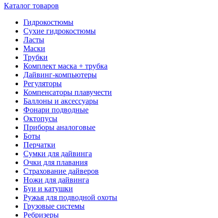
Каталог товаров
Гидрокостюмы
Сухие гидрокостюмы
Ласты
Маски
Трубки
Комплект маска + трубка
Дайвинг-компьютеры
Регуляторы
Компенсаторы плавучести
Баллоны и аксессуары
Фонари подводные
Октопусы
Приборы аналоговые
Боты
Перчатки
Сумки для дайвинга
Очки для плавания
Страхование дайверов
Ножи для дайвинга
Буи и катушки
Ружья для подводной охоты
Грузовые системы
Ребризеры