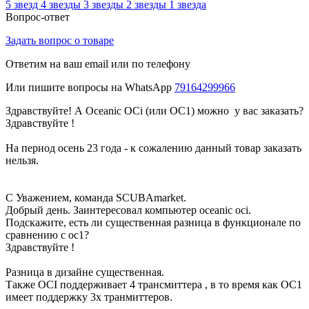
5 звезд
4 звезды
3 звезды
2 звезды
1 звезда
Вопрос-ответ
Задать вопрос о товаре
Ответим на ваш email или по телефону
Или пишите вопросы на WhatsApp
79164299966
Здравствуйте! А Oceanic OCi (или OC1) можно у вас заказать?
Здравствуйте !
На период осень 23 года - к сожалению данный товар заказать
нельзя.
С Уважением, команда SCUBAmarket.
Добрый день. Заинтересовал компьютер oceanic oci.
Подскажите, есть ли существенная разница в функционале по
сравнению с oc1?
Здравствуйте !
Разница в дизайне существенная.
Также OCI поддерживает 4 трансмиттера , в то время как OC1
имеет поддержку 3х транмиттеров.