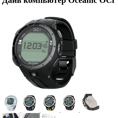
Дайв компьютер Oceanic OCi