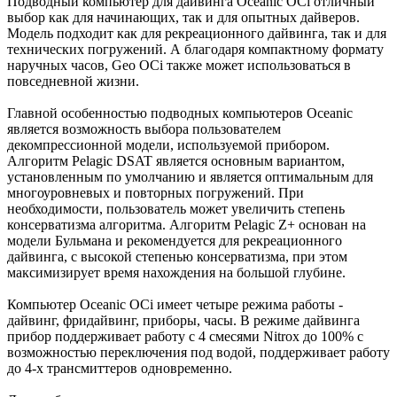
Подводный компьютер для дайвинга Oceanic OCi отличный
выбор как для начинающих, так и для опытных дайверов.
Модель подходит как для рекреационного дайвинга, так и для
технических погружений. А благодаря компактному формату
наручных часов, Geo OCi также может использоваться в
повседневной жизни.
Главной особенностью подводных компьютеров Oceanic
является возможность выбора пользователем
декомпрессионной модели, используемой прибором.
Алгоритм Pelagic DSAT является основным вариантом,
установленным по умолчанию и является оптимальным для
многоуровневых и повторных погружений. При
необходимости, пользователь может увеличить степень
консерватизма алгоритма. Алгоритм Pelagic Z+ основан на
модели Бульмана и рекомендуется для рекреационного
дайвинга, с высокой степенью консерватизма, при этом
максимизирует время нахождения на большой глубине.
Компьютер Oceanic OCi имеет четыре режима работы -
дайвинг, фридайвинг, приборы, часы. В режиме дайвинга
прибор поддерживает работу с 4 смесями Nitrox до 100% с
возможностью переключения под водой, поддерживает работу
до 4-х трансмиттеров одновременно.