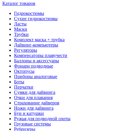
Каталог товаров
Гидрокостюмы
Сухие гидрокостюмы
Ласты
Маски
Трубки
Комплект маска + трубка
Дайвинг-компьютеры
Регуляторы
Компенсаторы плавучести
Баллоны и аксессуары
Фонари подводные
Октопусы
Приборы аналоговые
Боты
Перчатки
Сумки для дайвинга
Очки для плавания
Страхование дайверов
Ножи для дайвинга
Буи и катушки
Ружья для подводной охоты
Грузовые системы
Ребризеры