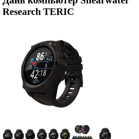
Дайв компьютер Shearwater
Research TERIC