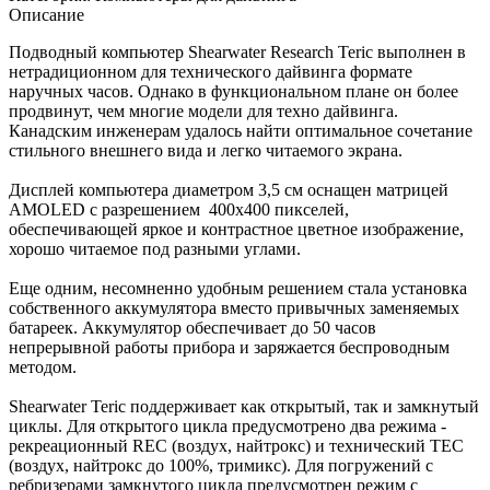
Описание
Подводный компьютер Shearwater Research Teric выполнен в
нетрадиционном для технического дайвинга формате
наручных часов. Однако в функциональном плане он более
продвинут, чем многие модели для техно дайвинга.
Канадским инженерам удалось найти оптимальное сочетание
стильного внешнего вида и легко читаемого экрана.
Дисплей компьютера диаметром 3,5 см оснащен матрицей
AMOLED с разрешением 400x400 пикселей,
обеспечивающей яркое и контрастное цветное изображение,
хорошо читаемое под разными углами.
Еще одним, несомненно удобным решением стала установка
собственного аккумулятора вместо привычных заменяемых
батареек. Аккумулятор обеспечивает до 50 часов
непрерывной работы прибора и заряжается беспроводным
методом.
Shearwater Teric поддерживает как открытый, так и замкнутый
циклы. Для открытого цикла предусмотрено два режима -
рекреационный REC (воздух, найтрокс) и технический TEC
(воздух, найтрокс до 100%, тримикс). Для погружений с
ребризерами замкнутого цикла предусмотрен режим с