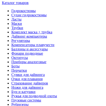
Каталог товаров
Гидрокостюмы
Сухие гидрокостюмы
Ласты
Маски
Трубки
Комплект маска + трубка
Дайвинг-компьютеры
Регуляторы
Компенсаторы плавучести
Баллоны и аксессуары
Фонари подводные
Октопусы
Приборы аналоговые
Боты
Перчатки
Сумки для дайвинга
Очки для плавания
Страхование дайверов
Ножи для дайвинга
Буи и катушки
Ружья для подводной охоты
Грузовые системы
Ребризеры