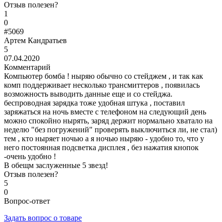
Отзыв полезен?
1
0
#5069
Артем Кандратьев
5
07.04.2020
Комментарий
Компьютер бомба ! ныряю обычно со стейджем , и так как
комп поддерживает несколько трансмиттеров , появилась
возможность выводить данные еще и со стейджа.
беспроводная зарядка тоже удобная штука , поставил
заряжаться на ночь вместе с телефоном на следующий день
можно спокойно нырять, заряд держит нормально хватало на
неделю "без погружений" проверять выключиться ли, не стал)
тем , кто ныряет ночью а я ночью ныряю - удобно то, что у
него постоянная подсветка дисплея , без нажатия кнопок
-очень удобно !
В обещм заслуженные 5 звезд!
Отзыв полезен?
5
0
Вопрос-ответ
Задать вопрос о товаре