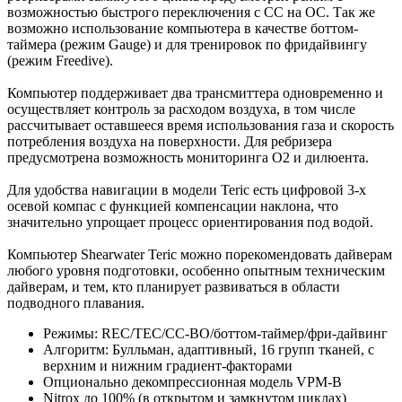
возможностью быстрого переключения с СС на ОС. Так же
возможно использование компьютера в качестве боттом-
таймера (режим Gauge) и для тренировок по фридайвингу
(режим Freedive).
Компьютер поддерживает два трансмиттера одновременно и
осуществляет контроль за расходом воздуха, в том числе
рассчитывает оставшееся время использования газа и скорость
потребления воздуха на поверхности. Для ребризера
предусмотрена возможность мониторинга О2 и дилюента.
Для удобства навигации в модели Teric есть цифровой 3-х
осевой компас с функцией компенсации наклона, что
значительно упрощает процесс ориентирования под водой.
Компьютер Shearwater Teric можно порекомендовать дайверам
любого уровня подготовки, особенно опытным техническим
дайверам, и тем, кто планирует развиваться в области
подводного плавания.
Режимы: REC/TEC/CC-BO/боттом-таймер/фри-дайвинг
Алгоритм: Булльман, адаптивный, 16 групп тканей, c
верхним и нижним градиент-факторами
Опционально декомпрессионная модель VPM-B
Nitrox до 100% (в открытом и замкнутом циклах)