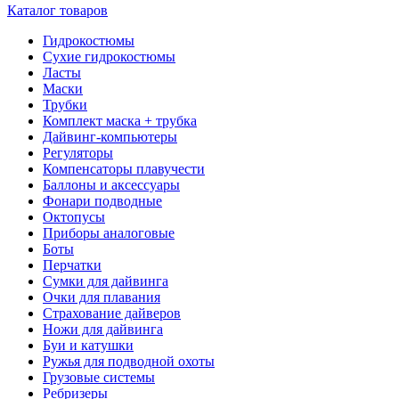
Каталог товаров
Гидрокостюмы
Сухие гидрокостюмы
Ласты
Маски
Трубки
Комплект маска + трубка
Дайвинг-компьютеры
Регуляторы
Компенсаторы плавучести
Баллоны и аксессуары
Фонари подводные
Октопусы
Приборы аналоговые
Боты
Перчатки
Сумки для дайвинга
Очки для плавания
Страхование дайверов
Ножи для дайвинга
Буи и катушки
Ружья для подводной охоты
Грузовые системы
Ребризеры