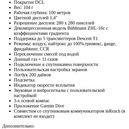
Покрытие DCL
Вес: 104 г
Рабочая глубина: 100 метров
Цветной дисплей 1,4"
Разрешение дисплея: 280 x 280 пикселей
Декомпрессионная модель Bühlmann ZHL-16c с
коэффициентами градиента
Поддержка до 5 трансмиттеров Descent T1
Режимы: воздух, найтрокс до 100%,тримикс, gauge,
фридайвинг, ССR
Переключение смесей под водой
Донный газ + 11 газов
Подключение к спутникамна поверхности
Пользовательская настройка экранов
Логбук 200 дайвов
Подсветка
Индикатор скорости всплытия
Звуковые и вибросигналы с пользовательской
настройкой
3-х осевой компас
Приложение Garmin Dive
Совместим со спутниковым коммуникатором inReach (в
комплект не входит)
Дополнительно: