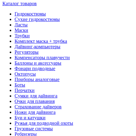
Каталог товаров
Гидрокостюмы
Сухие гидрокостюмы
Ласты
Маски
Трубки
Комплект маска + трубка
Дайвинг-компьютеры
Регуляторы
Компенсаторы плавучести
Баллоны и аксессуары
Фонари подводные
Октопусы
Приборы аналоговые
Боты
Перчатки
Сумки для дайвинга
Очки для плавания
Страхование дайверов
Ножи для дайвинга
Буи и катушки
Ружья для подводной охоты
Грузовые системы
Ребризеры