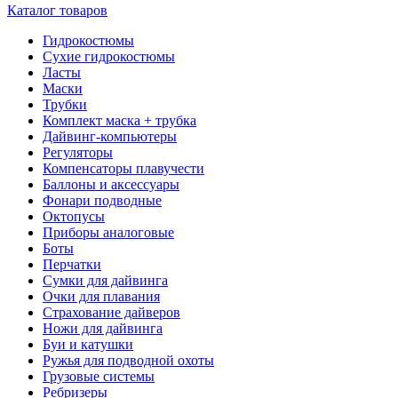
Каталог товаров
Гидрокостюмы
Сухие гидрокостюмы
Ласты
Маски
Трубки
Комплект маска + трубка
Дайвинг-компьютеры
Регуляторы
Компенсаторы плавучести
Баллоны и аксессуары
Фонари подводные
Октопусы
Приборы аналоговые
Боты
Перчатки
Сумки для дайвинга
Очки для плавания
Страхование дайверов
Ножи для дайвинга
Буи и катушки
Ружья для подводной охоты
Грузовые системы
Ребризеры