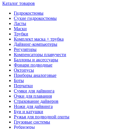
Каталог товаров
Гидрокостюмы
Сухие гидрокостюмы
Ласты
Маски
Трубки
Комплект маска + трубка
Дайвинг-компьютеры
Регуляторы
Компенсаторы плавучести
Баллоны и аксессуары
Фонари подводные
Октопусы
Приборы аналоговые
Боты
Перчатки
Сумки для дайвинга
Очки для плавания
Страхование дайверов
Ножи для дайвинга
Буи и катушки
Ружья для подводной охоты
Грузовые системы
Ребризеры