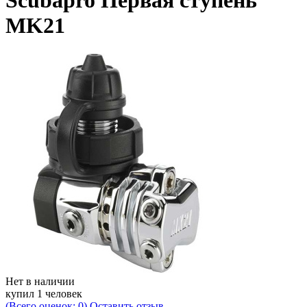
Scubapro Первая ступень
MK21
Нет в наличии
купил 1 человек
(Всего оценок: 0)
Оставить отзыв