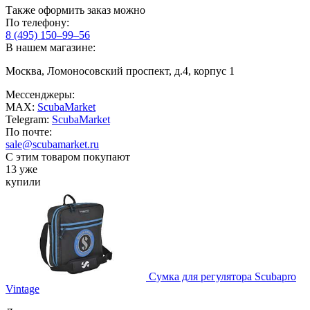
Также оформить заказ можно
По телефону:
8 (495) 150–99–56
В нашем магазине:
Москва, Ломоносовский проспект, д.4, корпус 1
Мессенджеры:
MAX:
ScubaMarket
Telegram:
ScubaMarket
По почте:
sale@scubamarket.ru
С этим товаром покупают
13 уже
купили
Сумка для регулятора Scubapro
Vintage