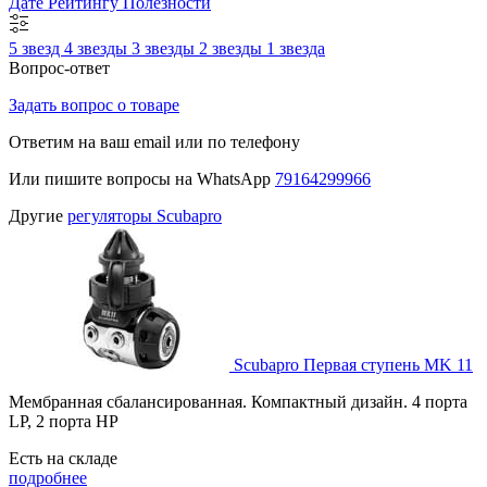
Дате
Рейтингу
Полезности
5 звезд
4 звезды
3 звезды
2 звезды
1 звезда
Вопрос-ответ
Задать вопрос о товаре
Ответим на ваш email или по телефону
Или пишите вопросы на WhatsApp
79164299966
Другие
регуляторы Scubapro
Scubapro Первая ступень MK 11
Мембранная сбалансированная. Компактный дизайн. 4 порта
LP, 2 порта HP
Есть на складе
подробнее