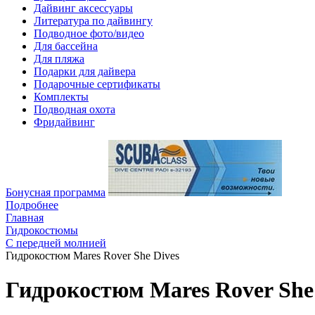
Дайвинг аксессуары
Литература по дайвингу
Подводное фото/видео
Для бассейна
Для пляжа
Подарки для дайвера
Подарочные сертификаты
Комплекты
Подводная охота
Фридайвинг
Бонусная программа
Подробнее
Главная
Гидрокостюмы
С передней молнией
Гидрокостюм Mares Rover She Dives
Гидрокостюм Mares Rover She