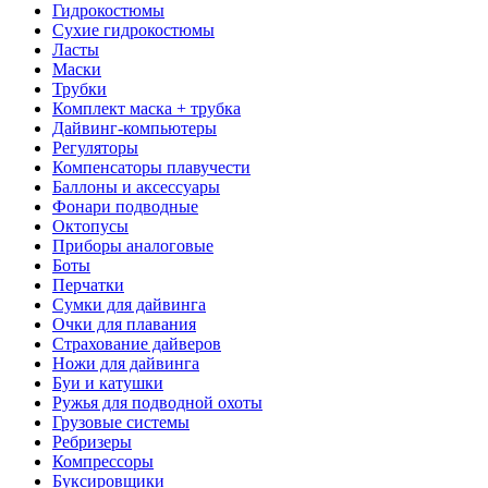
Гидрокостюмы
Сухие гидрокостюмы
Ласты
Маски
Трубки
Комплект маска + трубка
Дайвинг-компьютеры
Регуляторы
Компенсаторы плавучести
Баллоны и аксессуары
Фонари подводные
Октопусы
Приборы аналоговые
Боты
Перчатки
Сумки для дайвинга
Очки для плавания
Страхование дайверов
Ножи для дайвинга
Буи и катушки
Ружья для подводной охоты
Грузовые системы
Ребризеры
Компрессоры
Буксировщики