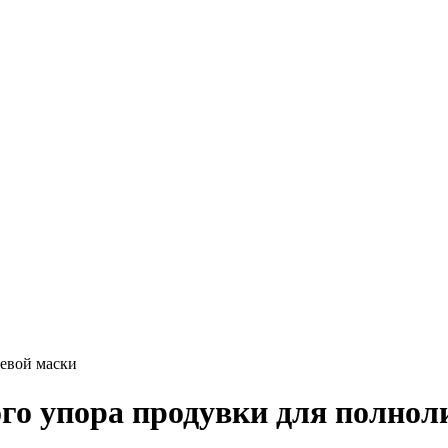
цевой маски
ого упора продувки для полнол