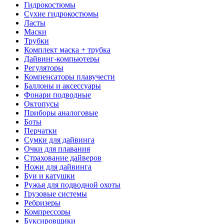
Гидрокостюмы
Сухие гидрокостюмы
Ласты
Маски
Трубки
Комплект маска + трубка
Дайвинг-компьютеры
Регуляторы
Компенсаторы плавучести
Баллоны и аксессуары
Фонари подводные
Октопусы
Приборы аналоговые
Боты
Перчатки
Сумки для дайвинга
Очки для плавания
Страхование дайверов
Ножи для дайвинга
Буи и катушки
Ружья для подводной охоты
Грузовые системы
Ребризеры
Компрессоры
Буксировщики