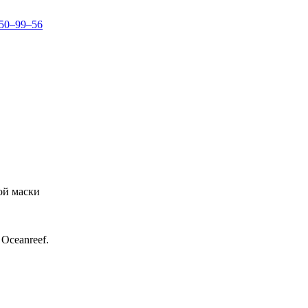
150–99–56
ой маски
Oceanreef.