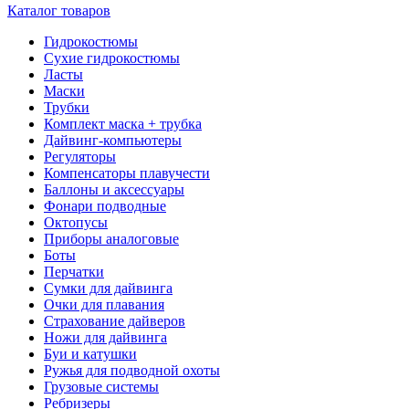
Каталог товаров
Гидрокостюмы
Сухие гидрокостюмы
Ласты
Маски
Трубки
Комплект маска + трубка
Дайвинг-компьютеры
Регуляторы
Компенсаторы плавучести
Баллоны и аксессуары
Фонари подводные
Октопусы
Приборы аналоговые
Боты
Перчатки
Сумки для дайвинга
Очки для плавания
Страхование дайверов
Ножи для дайвинга
Буи и катушки
Ружья для подводной охоты
Грузовые системы
Ребризеры