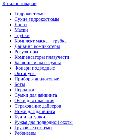
Каталог товаров
Гидрокостюмы
Сухие гидрокостюмы
Ласты
Маски
Трубки
Комплект маска + трубка
Дайвинг-компьютеры
Регуляторы
Компенсаторы плавучести
Баллоны и аксессуары
Фонари подводные
Октопусы
Приборы аналоговые
Боты
Перчатки
Сумки для дайвинга
Очки для плавания
Страхование дайверов
Ножи для дайвинга
Буи и катушки
Ружья для подводной охоты
Грузовые системы
Ребризеры