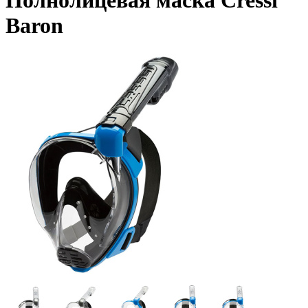
Полнолицевая маска Cressi
Baron