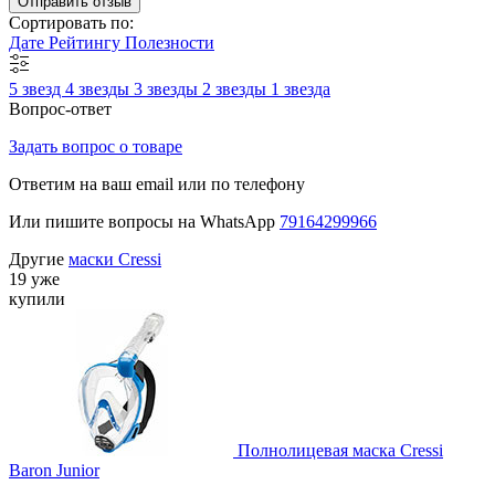
Отправить отзыв
Сортировать по:
Дате
Рейтингу
Полезности
5 звезд
4 звезды
3 звезды
2 звезды
1 звезда
Вопрос-ответ
Задать вопрос о товаре
Ответим на ваш email или по телефону
Или пишите вопросы на WhatsApp
79164299966
Другие
маски Cressi
19 уже
купили
Полнолицевая маска Cressi
Baron Junior