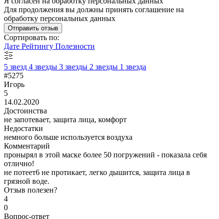
Я согласен на обработку персональных данных
Для продолжения вы должны принять соглашение на
обработку персональных данных
Отправить отзыв
Сортировать по:
Дате
Рейтингу
Полезности
5 звезд
4 звезды
3 звезды
2 звезды
1 звезда
#5275
Игорь
5
14.02.2020
Достоинства
не запотевает, защита лица, комфорт
Недостатки
немного больше используется воздуха
Комментарий
пронырял в этой маске более 50 погружений - показала себя
отлично!
не потеет6 не протикает, легко дышится, защита лица в
грязной воде.
Отзыв полезен?
4
0
Вопрос-ответ