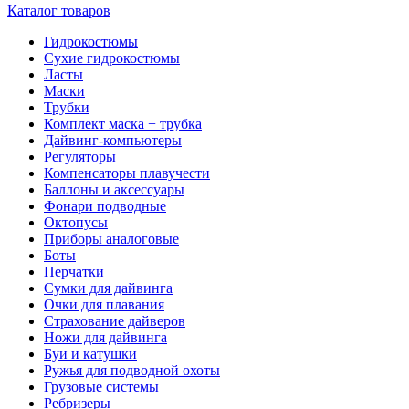
Каталог товаров
Гидрокостюмы
Сухие гидрокостюмы
Ласты
Маски
Трубки
Комплект маска + трубка
Дайвинг-компьютеры
Регуляторы
Компенсаторы плавучести
Баллоны и аксессуары
Фонари подводные
Октопусы
Приборы аналоговые
Боты
Перчатки
Сумки для дайвинга
Очки для плавания
Страхование дайверов
Ножи для дайвинга
Буи и катушки
Ружья для подводной охоты
Грузовые системы
Ребризеры