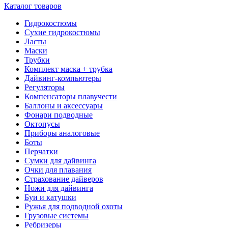
Каталог товаров
Гидрокостюмы
Сухие гидрокостюмы
Ласты
Маски
Трубки
Комплект маска + трубка
Дайвинг-компьютеры
Регуляторы
Компенсаторы плавучести
Баллоны и аксессуары
Фонари подводные
Октопусы
Приборы аналоговые
Боты
Перчатки
Сумки для дайвинга
Очки для плавания
Страхование дайверов
Ножи для дайвинга
Буи и катушки
Ружья для подводной охоты
Грузовые системы
Ребризеры