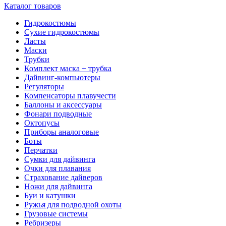
Каталог товаров
Гидрокостюмы
Сухие гидрокостюмы
Ласты
Маски
Трубки
Комплект маска + трубка
Дайвинг-компьютеры
Регуляторы
Компенсаторы плавучести
Баллоны и аксессуары
Фонари подводные
Октопусы
Приборы аналоговые
Боты
Перчатки
Сумки для дайвинга
Очки для плавания
Страхование дайверов
Ножи для дайвинга
Буи и катушки
Ружья для подводной охоты
Грузовые системы
Ребризеры