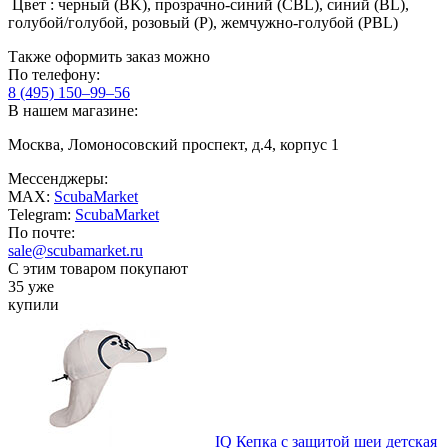
Цвет : черный (BK), прозрачно-синий (CBL), синий (BL),
голубой/голубой, розовый (P), жемчужно-голубой (PBL)
Также оформить заказ можно
По телефону:
8 (495) 150–99–56
В нашем магазине:
Москва, Ломоносовский проспект, д.4, корпус 1
Мессенджеры:
MAX:
ScubaMarket
Telegram:
ScubaMarket
По почте:
sale@scubamarket.ru
С этим товаром покупают
35 уже
купили
IQ Кепка с защитой шеи детская