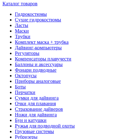
Каталог товаров
Гидрокостюмы
Сухие гидрокостюмы
Ласты
Маски
Трубки
Комплект маска + трубка
Дайвинг-компьютеры
Регуляторы
Компенсаторы плавучести
Баллоны и аксессуары
Фонари подводные
Октопусы
Приборы аналоговые
Боты
Перчатки
Сумки для дайвинга
Очки для плавания
Страхование дайверов
Ножи для дайвинга
Буи и катушки
Ружья для подводной охоты
Грузовые системы
Ребризеры