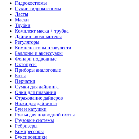
Гидрокостюмы
Сухие гидрокостюмы
Ласты
Маски
Трубки
Комплект маска + трубка
Дайвинг-компьютеры
Регуляторы
Компенсаторы плавучести
Баллоны и аксессуары
Фонари подводные
Октопусы
Приборы аналоговые
Боты
Перчатки
Сумки для дайвинга
Очки для плавания
Страхование дайверов
Ножи для дайвинга
Буи и катушки
Ружья для подводной охоты
Грузовые системы
Ребризеры
Компрессоры
Буксировщики