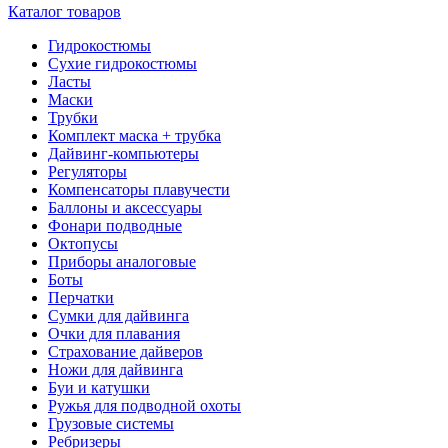
Каталог товаров
Гидрокостюмы
Сухие гидрокостюмы
Ласты
Маски
Трубки
Комплект маска + трубка
Дайвинг-компьютеры
Регуляторы
Компенсаторы плавучести
Баллоны и аксессуары
Фонари подводные
Октопусы
Приборы аналоговые
Боты
Перчатки
Сумки для дайвинга
Очки для плавания
Страхование дайверов
Ножи для дайвинга
Буи и катушки
Ружья для подводной охоты
Грузовые системы
Ребризеры