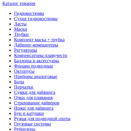
Каталог товаров
Гидрокостюмы
Сухие гидрокостюмы
Ласты
Маски
Трубки
Комплект маска + трубка
Дайвинг-компьютеры
Регуляторы
Компенсаторы плавучести
Баллоны и аксессуары
Фонари подводные
Октопусы
Приборы аналоговые
Боты
Перчатки
Сумки для дайвинга
Очки для плавания
Страхование дайверов
Ножи для дайвинга
Буи и катушки
Ружья для подводной охоты
Грузовые системы
Ребризеры