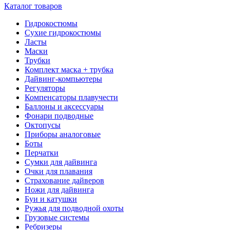
Каталог товаров
Гидрокостюмы
Сухие гидрокостюмы
Ласты
Маски
Трубки
Комплект маска + трубка
Дайвинг-компьютеры
Регуляторы
Компенсаторы плавучести
Баллоны и аксессуары
Фонари подводные
Октопусы
Приборы аналоговые
Боты
Перчатки
Сумки для дайвинга
Очки для плавания
Страхование дайверов
Ножи для дайвинга
Буи и катушки
Ружья для подводной охоты
Грузовые системы
Ребризеры