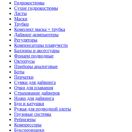
Гидрокостюмы
Сухие гидрокостюмы
Ласты
Маски
Трубки
Комплект маска + трубка
Дайвинг-компьютеры
Регуляторы
Компенсаторы плавучести
Баллоны и аксессуары
Фонари подводные
Октопусы
Приборы аналоговые
Боты
Перчатки
Сумки для дайвинга
Очки для плавания
Страхование дайверов
Ножи для дайвинга
Буи и катушки
Ружья для подводной охоты
Грузовые системы
Ребризеры
Компрессоры
Буксировщики