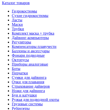
Каталог товаров
Гидрокостюмы
Сухие гидрокостюмы
Ласты
Маски
Трубки
Комплект маска + трубка
Дайвинг-компьютеры
Регуляторы
Компенсаторы плавучести
Баллоны и аксессуары
Фонари подводные
Октопусы
Приборы аналоговые
Боты
Перчатки
Сумки для дайвинга
Очки для плавания
Страхование дайверов
Ножи для дайвинга
Буи и катушки
Ружья для подводной охоты
Грузовые системы
Ребризеры