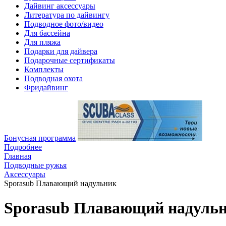
Дайвинг аксессуары
Литература по дайвингу
Подводное фото/видео
Для бассейна
Для пляжа
Подарки для дайвера
Подарочные сертификаты
Комплекты
Подводная охота
Фридайвинг
Бонусная программа
Подробнее
Главная
Подводные ружья
Аксессуары
Sporasub Плавающий надульник
Sporasub Плавающий надуль