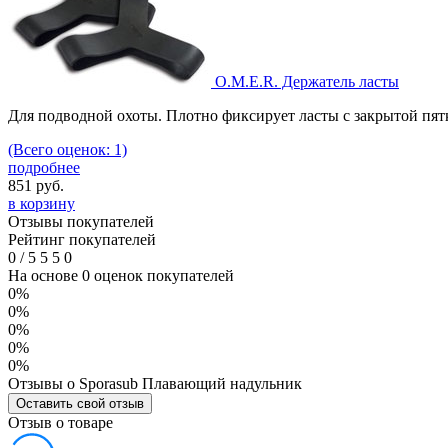
O.M.E.R. Держатель ласты
Для подводной охоты. Плотно фиксирует ласты с закрытой пятк
(Всего оценок: 1)
подробнее
851
руб.
в корзину
Отзывы покупателей
Рейтинг покупателей
0
/
5
5
5
0
На основе 0 оценок покупателей
0%
0%
0%
0%
0%
Отзывы о Sporasub Плавающий надульник
Оставить свой отзыв
Отзыв о товаре