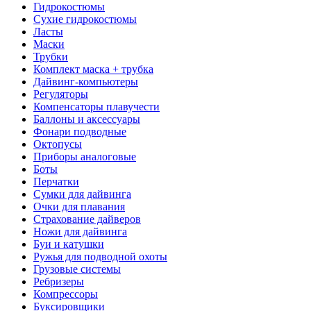
Гидрокостюмы
Сухие гидрокостюмы
Ласты
Маски
Трубки
Комплект маска + трубка
Дайвинг-компьютеры
Регуляторы
Компенсаторы плавучести
Баллоны и аксессуары
Фонари подводные
Октопусы
Приборы аналоговые
Боты
Перчатки
Сумки для дайвинга
Очки для плавания
Страхование дайверов
Ножи для дайвинга
Буи и катушки
Ружья для подводной охоты
Грузовые системы
Ребризеры
Компрессоры
Буксировщики