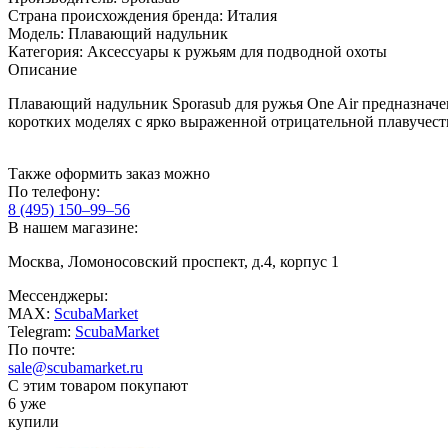
Страна происхождения бренда:
Италия
Модель:
Плавающий надульник
Категория:
Aксессуары к ружьям для подводной охоты
Описание
Плавающий надульник Sporasub для ружья One Air предназначен
коротких моделях с ярко выраженной отрицательной плавучест
Также оформить заказ можно
По телефону:
8 (495) 150–99–56
В нашем магазине:
Москва, Ломоносовский проспект, д.4, корпус 1
Мессенджеры:
MAX:
ScubaMarket
Telegram:
ScubaMarket
По почте:
sale@scubamarket.ru
С этим товаром покупают
6 уже
купили