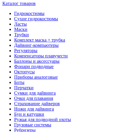
Каталог товаров
Гидрокостюмы
Сухие гидрокостюмы
Ласты
Маски
Трубки
Комплект маска + трубка
Дайвинг-компьютеры
Регуляторы
Компенсаторы плавучести
Баллоны и аксессуары
Фонари подводные
Октопусы
Приборы аналоговые
Боты
Перчатки
Сумки для дайвинга
Очки для плавания
Страхование дайверов
Ножи для дайвинга
Буи и катушки
Ружья для подводной охоты
Грузовые системы
Ребризеры