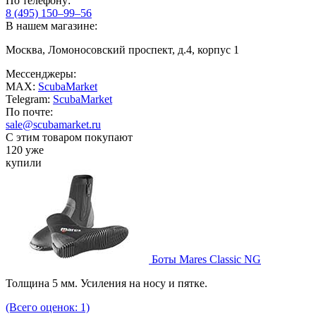
По телефону:
8 (495) 150–99–56
В нашем магазине:
Москва, Ломоносовский проспект, д.4, корпус 1
Мессенджеры:
MAX:
ScubaMarket
Telegram:
ScubaMarket
По почте:
sale@scubamarket.ru
С этим товаром покупают
120 уже
купили
Боты Mares Classic NG
Толщина 5 мм. Усиления на носу и пятке.
(Всего оценок: 1)