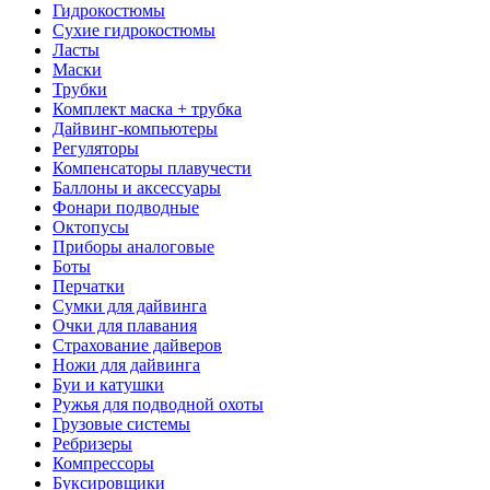
Гидрокостюмы
Сухие гидрокостюмы
Ласты
Маски
Трубки
Комплект маска + трубка
Дайвинг-компьютеры
Регуляторы
Компенсаторы плавучести
Баллоны и аксессуары
Фонари подводные
Октопусы
Приборы аналоговые
Боты
Перчатки
Сумки для дайвинга
Очки для плавания
Страхование дайверов
Ножи для дайвинга
Буи и катушки
Ружья для подводной охоты
Грузовые системы
Ребризеры
Компрессоры
Буксировщики