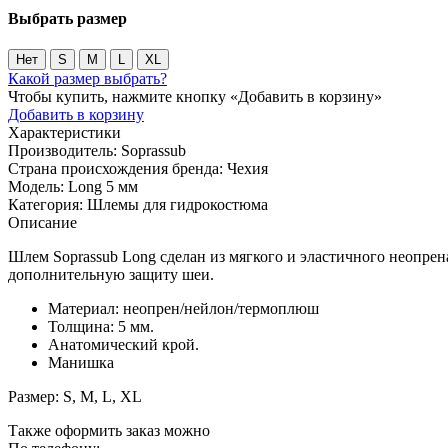
Выбрать размер
Нет
S
M
L
XL
Какой размер выбрать?
Чтобы купить, нажмите кнопку «Добавить в корзину»
Добавить в корзину
Характеристики
Производитель:
Soprassub
Страна происхождения бренда:
Чехия
Модель:
Long 5 мм
Категория:
Шлемы для гидрокостюма
Описание
Шлем Soprassub Long сделан из мягкого и эластичного неопрен
дополнительную защиту шеи.
Материал: неопрен/нейлон/термоплюш
Толщина: 5 мм.
Анатомический крой.
Манишка
Размер: S, M, L, XL
Также оформить заказ можно