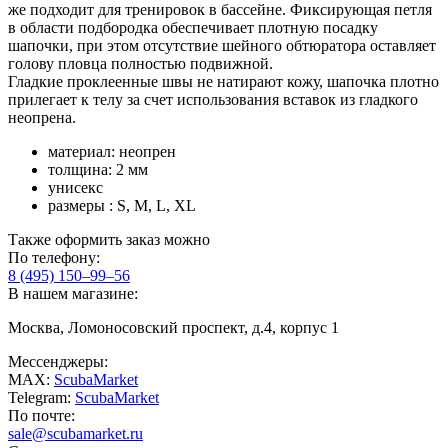
же подходит для тренировок в бассейне. Фиксирующая петля
в области подбородка обеспечивает плотную посадку
шапочки, при этом отсутствие шейного обтюратора оставляет
голову пловца полностью подвижной.
Гладкие проклеенные швы не натирают кожу, шапочка плотно
прилегает к телу за счет использования вставок из гладкого
неопрена.
материал: неопрен
толщина: 2 мм
унисекс
размеры : S, M, L, XL
Также оформить заказ можно
По телефону:
8 (495) 150–99–56
В нашем магазине:
Москва, Ломоносовский проспект, д.4, корпус 1
Мессенджеры:
MAX:
ScubaMarket
Telegram:
ScubaMarket
По почте:
sale@scubamarket.ru