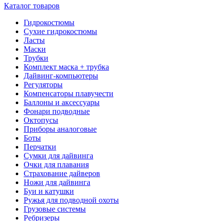
Каталог товаров
Гидрокостюмы
Сухие гидрокостюмы
Ласты
Маски
Трубки
Комплект маска + трубка
Дайвинг-компьютеры
Регуляторы
Компенсаторы плавучести
Баллоны и аксессуары
Фонари подводные
Октопусы
Приборы аналоговые
Боты
Перчатки
Сумки для дайвинга
Очки для плавания
Страхование дайверов
Ножи для дайвинга
Буи и катушки
Ружья для подводной охоты
Грузовые системы
Ребризеры