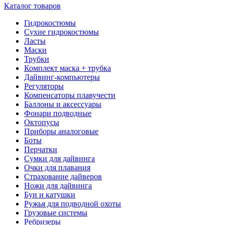
Каталог товаров
Гидрокостюмы
Сухие гидрокостюмы
Ласты
Маски
Трубки
Комплект маска + трубка
Дайвинг-компьютеры
Регуляторы
Компенсаторы плавучести
Баллоны и аксессуары
Фонари подводные
Октопусы
Приборы аналоговые
Боты
Перчатки
Сумки для дайвинга
Очки для плавания
Страхование дайверов
Ножи для дайвинга
Буи и катушки
Ружья для подводной охоты
Грузовые системы
Ребризеры