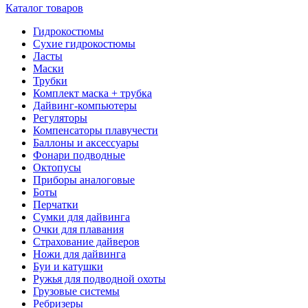
Каталог товаров
Гидрокостюмы
Сухие гидрокостюмы
Ласты
Маски
Трубки
Комплект маска + трубка
Дайвинг-компьютеры
Регуляторы
Компенсаторы плавучести
Баллоны и аксессуары
Фонари подводные
Октопусы
Приборы аналоговые
Боты
Перчатки
Сумки для дайвинга
Очки для плавания
Страхование дайверов
Ножи для дайвинга
Буи и катушки
Ружья для подводной охоты
Грузовые системы
Ребризеры