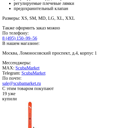
регулируемые плечевые лямки
предохранительный клапан
Размеры: XS, SM, MD, LG, XL, XXL
Также оформить заказ можно
По телефону:
8 (495) 150–99–56
В нашем магазине:
Москва, Ломоносовский проспект, д.4, корпус 1
Мессенджеры:
MAX:
ScubaMarket
Telegram:
ScubaMarket
По почте:
sale@scubamarket.ru
С этим товаром покупают
19 уже
купили