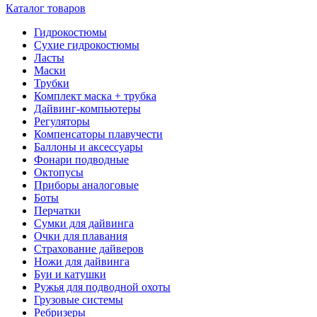
Каталог товаров
Гидрокостюмы
Сухие гидрокостюмы
Ласты
Маски
Трубки
Комплект маска + трубка
Дайвинг-компьютеры
Регуляторы
Компенсаторы плавучести
Баллоны и аксессуары
Фонари подводные
Октопусы
Приборы аналоговые
Боты
Перчатки
Сумки для дайвинга
Очки для плавания
Страхование дайверов
Ножи для дайвинга
Буи и катушки
Ружья для подводной охоты
Грузовые системы
Ребризеры