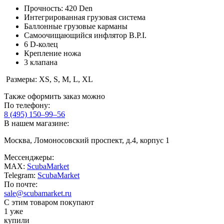
Прочность: 420 Den
Интегрированная грузовая система
Баллонные грузовые карманы
Самоочищающийся инфлятор B.P.I.
6 D-колец
Крепление ножа
3 клапана
Размеры: XS, S, M, L, XL
Также оформить заказ можно
По телефону:
8 (495) 150–99–56
В нашем магазине:
Москва, Ломоносовский проспект, д.4, корпус 1
Мессенджеры:
MAX:
ScubaMarket
Telegram:
ScubaMarket
По почте:
sale@scubamarket.ru
С этим товаром покупают
1 уже
купили