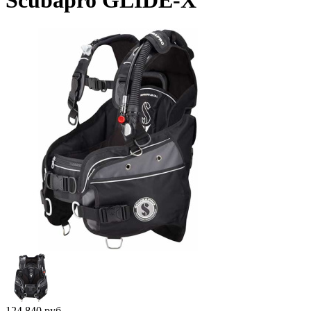
Scubapro GLIDE-X
124 840
руб.