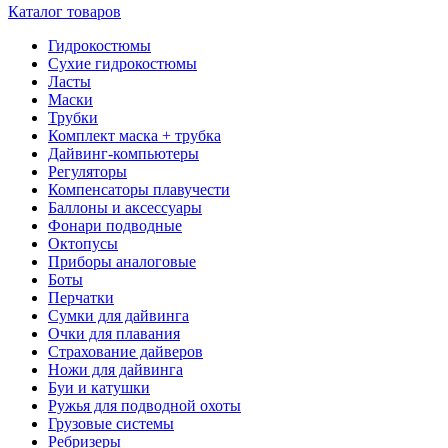
Каталог товаров
Гидрокостюмы
Сухие гидрокостюмы
Ласты
Маски
Трубки
Комплект маска + трубка
Дайвинг-компьютеры
Регуляторы
Компенсаторы плавучести
Баллоны и аксессуары
Фонари подводные
Октопусы
Приборы аналоговые
Боты
Перчатки
Сумки для дайвинга
Очки для плавания
Страхование дайверов
Ножи для дайвинга
Буи и катушки
Ружья для подводной охоты
Грузовые системы
Ребризеры