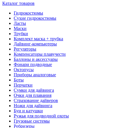
Каталог товаров
Гидрокостюмы
Сухие гидрокостюмы
Ласты
Маски
Трубки
Комплект маска + трубка
Дайвинг-компьютеры
Регуляторы
Компенсаторы плавучести
Баллоны и аксессуары
Фонари подводные
Октопусы
Приборы аналоговые
Боты
Перчатки
Сумки для дайвинга
Очки для плавания
Страхование дайверов
Ножи для дайвинга
Буи и катушки
Ружья для подводной охоты
Грузовые системы
Ребризеры