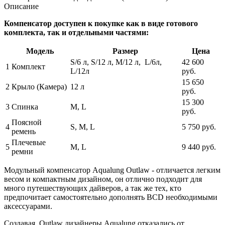
Описание
Компенсатор доступен к покупке как в виде готового
комплекта, так и отдельными частями:
Модель
Размер
Цена
S/6 л, S/12 л, M/12 л, L/6л,
42 600
1
Комплект
L/12л
руб.
15 650
2
Крыло (Камера)
12 л
руб.
15 300
3
Спинка
М, L
руб.
Поясной
4
S, М, L
5 750 руб.
ремень
Плечевые
5
М, L
9 440 руб.
ремни
Модульный компенсатор Aqualung Outlaw - отличается легким
весом и компактным дизайном, он отлично подходит для
много путешествующих дайверов, а так же тех, кто
предпочитает самостоятельно дополнять BCD необходимыми
аксессуарами.
Создавая Outlaw дизайнеры Aqualung отказались от