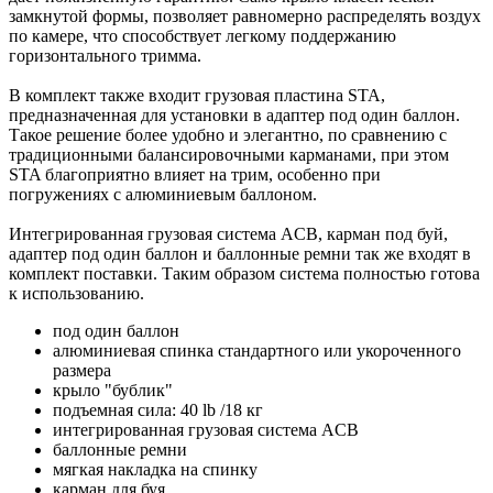
замкнутой формы, позволяет равномерно распределять воздух
по камере, что способствует легкому поддержанию
горизонтального тримма.
В комплект также входит грузовая пластина STA,
предназначенная для установки в адаптер под один баллон.
Такое решение более удобно и элегантно, по сравнению с
традиционными балансировочными карманами, при этом
STA благоприятно влияет на трим, особенно при
погружениях с алюминиевым баллоном.
Интегрированная грузовая система ACB, карман под буй,
адаптер под один баллон и баллонные ремни так же входят в
комплект поставки. Таким образом система полностью готова
к использованию.
под один баллон
алюминиевая спинка стандартного или укороченного
размера
крыло "бублик"
подъемная сила: 40 lb /18 кг
интегрированная грузовая система ACB
баллонные ремни
мягкая накладка на спинку
карман для буя