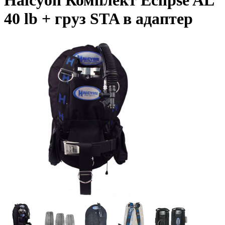
Halcyon Комплект Eclipse AL
40 lb + груз STA в адаптер