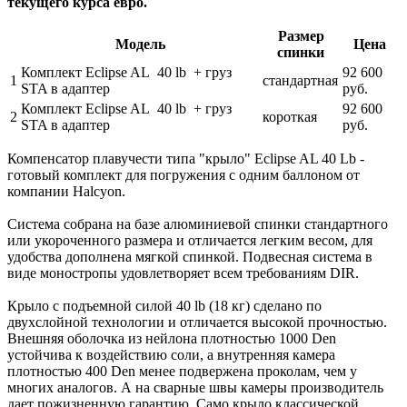
текущего курса евро.
Размер
Модель
Цена
спинки
Комплект Eclipse AL 40 lb + груз
92 600
1
стандартная
STA в адаптер
руб.
Комплект Eclipse AL 40 lb + груз
92 600
2
короткая
STA в адаптер
руб.
Компенсатор плавучести типа "крыло" Eclipse AL 40 Lb -
готовый комплект для погружения с одним баллоном от
компании Halcyon.
Система собрана на базе алюминиевой спинки стандартного
или укороченного размера и отличается легким весом, для
удобства дополнена мягкой спинкой. Подвесная система в
виде моностропы удовлетворяет всем требованиям DIR.
Крыло с подъемной силой 40 lb (18 кг) сделано по
двухслойной технологии и отличается высокой прочностью.
Внешняя оболочка из нейлона плотностью 1000 Den
устойчива к воздействию соли, а внутренняя камера
плотностью 400 Den менее подвержена проколам, чем у
многих аналогов. А на сварные швы камеры производитель
дает пожизненную гарантию. Само крыло классической