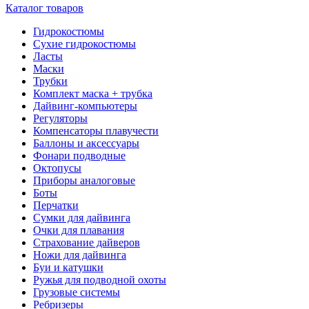
Каталог товаров
Гидрокостюмы
Сухие гидрокостюмы
Ласты
Маски
Трубки
Комплект маска + трубка
Дайвинг-компьютеры
Регуляторы
Компенсаторы плавучести
Баллоны и аксессуары
Фонари подводные
Октопусы
Приборы аналоговые
Боты
Перчатки
Сумки для дайвинга
Очки для плавания
Страхование дайверов
Ножи для дайвинга
Буи и катушки
Ружья для подводной охоты
Грузовые системы
Ребризеры