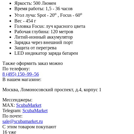
Яркость: 500 Люмен
Время работы: 1,5 - 36 часов
о
о
Угол луча: Spot - 20
, Focus - 60
Вес - 454 г
Головка Focus: луч красного цвета
Рабочая глубина: 120 метров
Литий-ионный аккумулятор
Зарядка через внешний порт
Защита от перегрева
LED индикатор заряда батареи
Также оформить заказ можно
По телефону:
8 (495) 150–99–56
В нашем магазине:
Москва, Ломоносовский проспект, д.4, корпус 1
Мессенджеры:
MAX:
ScubaMarket
Telegram:
ScubaMarket
По почте:
sale@scubamarket.ru
С этим товаром покупают
16 уже