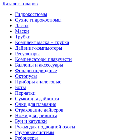
Каталог товаров
Гидрокостюмы
Сухие гидрокостюмы
Ласты
Маски
Трубки
Комплект маска + трубка
Дайвинг-компьютеры
Регуляторы
Компенсаторы плавучести
Баллоны и аксессуары
Фонари подводные
Октопусы
Приборы аналоговые
Боты
Перчатки
Сумки для дайвинга
Очки для плавания
Страхование дайверов
Ножи для дайвинга
Буи и катушки
Ружья для подводной охоты
Грузовые системы
Ребризеры