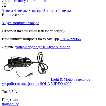
Дате
Рейтингу
Полезности
5 звезд
4 звезды
3 звезды
2 звезды
1 звезда
Вопрос-ответ
Задать вопрос о товаре
Ответим на ваш email или по телефону
Или пишите вопросы на WhatsApp
79164299966
Другие
фонари подводные Light & Motion
Light & Motion Зарядное
устройство для фонаря SOLA VIDEO 4000
Ток 3,5 А
Под заказ
подробнее