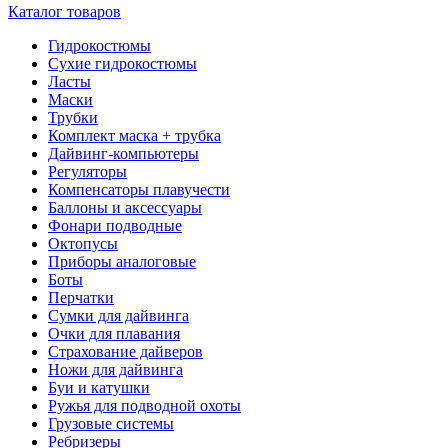
Каталог товаров
Гидрокостюмы
Сухие гидрокостюмы
Ласты
Маски
Трубки
Комплект маска + трубка
Дайвинг-компьютеры
Регуляторы
Компенсаторы плавучести
Баллоны и аксессуары
Фонари подводные
Октопусы
Приборы аналоговые
Боты
Перчатки
Сумки для дайвинга
Очки для плавания
Страхование дайверов
Ножи для дайвинга
Буи и катушки
Ружья для подводной охоты
Грузовые системы
Ребризеры