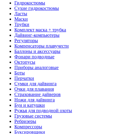
Гидрокостюмы
Сухие гидрокостюмы
Ласты
Маски
Трубки
Комплект маска + трубка
Дайвинг-компьютеры
Регуляторы
Компенсаторы плавучести
Баллоны и аксессуары
Фонари подводные
Октопусы
Приборы аналоговые
Боты
Перчатки
Сумки для дайвинга
Очки для плавания
Страхование дайверов
Ножи для дайвинга
Буи и катушки
Ружья для подводной охоты
Грузовые системы
Ребризеры
Компрессоры
Буксировщики