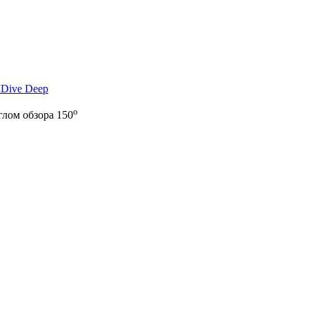
IDive Deep
о
глом обзора 150