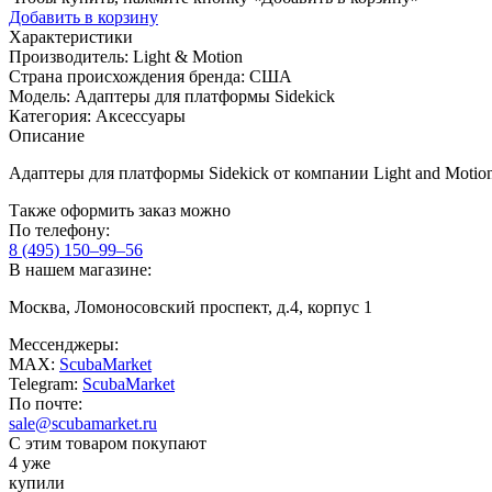
Добавить в корзину
Характеристики
Производитель:
Light & Motion
Страна происхождения бренда:
США
Модель:
Адаптеры для платформы Sidekick
Категория:
Аксессуары
Описание
Адаптеры для платформы Sidekick от компании Light and Motio
Также оформить заказ можно
По телефону:
8 (495) 150–99–56
В нашем магазине:
Москва, Ломоносовский проспект, д.4, корпус 1
Мессенджеры:
MAX:
ScubaMarket
Telegram:
ScubaMarket
По почте:
sale@scubamarket.ru
С этим товаром покупают
4 уже
купили