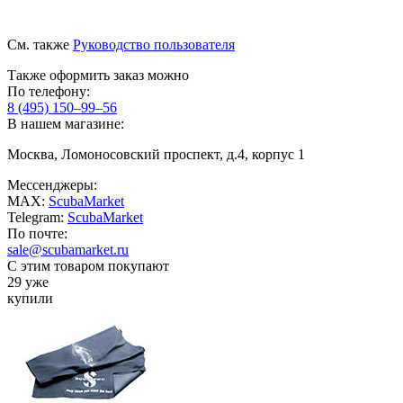
См. также
Руководство пользователя
Также оформить заказ можно
По телефону:
8 (495) 150–99–56
В нашем магазине:
Москва, Ломоносовский проспект, д.4, корпус 1
Мессенджеры:
MAX:
ScubaMarket
Telegram:
ScubaMarket
По почте:
sale@scubamarket.ru
С этим товаром покупают
29 уже
купили