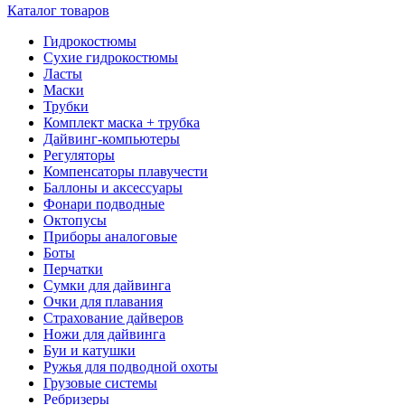
Каталог товаров
Гидрокостюмы
Сухие гидрокостюмы
Ласты
Маски
Трубки
Комплект маска + трубка
Дайвинг-компьютеры
Регуляторы
Компенсаторы плавучести
Баллоны и аксессуары
Фонари подводные
Октопусы
Приборы аналоговые
Боты
Перчатки
Сумки для дайвинга
Очки для плавания
Страхование дайверов
Ножи для дайвинга
Буи и катушки
Ружья для подводной охоты
Грузовые системы
Ребризеры