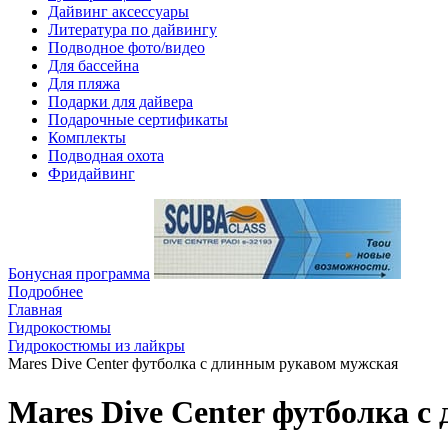
Дайвинг аксессуары
Литература по дайвингу
Подводное фото/видео
Для бассейна
Для пляжа
Подарки для дайвера
Подарочные сертификаты
Комплекты
Подводная охота
Фридайвинг
Бонусная программа
Подробнее
Главная
Гидрокостюмы
Гидрокостюмы из лайкры
Mares Dive Center футболка c длинным рукавом мужская
Mares Dive Center футболка 