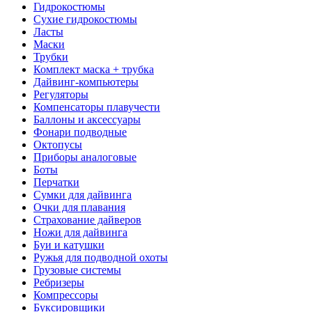
Гидрокостюмы
Сухие гидрокостюмы
Ласты
Маски
Трубки
Комплект маска + трубка
Дайвинг-компьютеры
Регуляторы
Компенсаторы плавучести
Баллоны и аксессуары
Фонари подводные
Октопусы
Приборы аналоговые
Боты
Перчатки
Сумки для дайвинга
Очки для плавания
Страхование дайверов
Ножи для дайвинга
Буи и катушки
Ружья для подводной охоты
Грузовые системы
Ребризеры
Компрессоры
Буксировщики