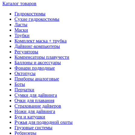
Каталог товаров
Гидрокостюмы
Сухие гидрокостюмы
Ласты
Маски
Трубки
Комплект маска + трубка
Дайвинг-компьютеры
Регуляторы
Компенсаторы плавучести
Баллоны и аксессуары
Фонари подводные
Октопусы
Приборы аналоговые
Боты
Перчатки
Сумки для дайвинга
Очки для плавания
Страхование дайверов
Ножи для дайвинга
Буи и катушки
Ружья для подводной охоты
Грузовые системы
Ребризеры