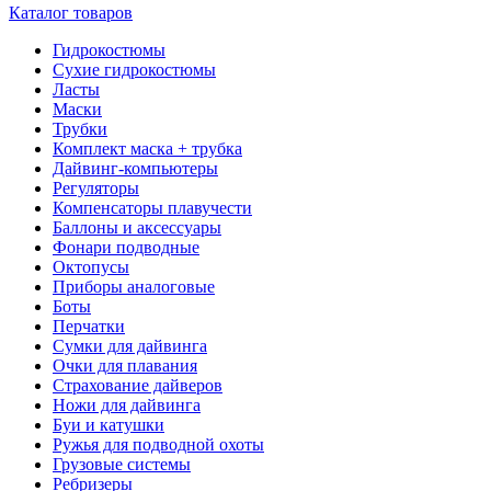
Каталог товаров
Гидрокостюмы
Сухие гидрокостюмы
Ласты
Маски
Трубки
Комплект маска + трубка
Дайвинг-компьютеры
Регуляторы
Компенсаторы плавучести
Баллоны и аксессуары
Фонари подводные
Октопусы
Приборы аналоговые
Боты
Перчатки
Сумки для дайвинга
Очки для плавания
Страхование дайверов
Ножи для дайвинга
Буи и катушки
Ружья для подводной охоты
Грузовые системы
Ребризеры