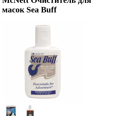
McNett Очиститель для
масок Sea Buff