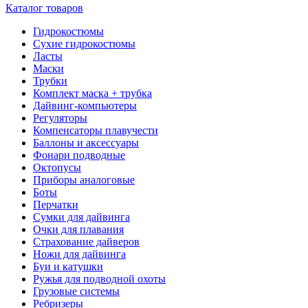
Каталог товаров
Гидрокостюмы
Сухие гидрокостюмы
Ласты
Маски
Трубки
Комплект маска + трубка
Дайвинг-компьютеры
Регуляторы
Компенсаторы плавучести
Баллоны и аксессуары
Фонари подводные
Октопусы
Приборы аналоговые
Боты
Перчатки
Сумки для дайвинга
Очки для плавания
Страхование дайверов
Ножи для дайвинга
Буи и катушки
Ружья для подводной охоты
Грузовые системы
Ребризеры