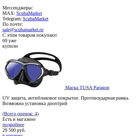
Мессенджеры:
MAX:
ScubaMarket
Telegram:
ScubaMarket
По почте:
sale@scubamarket.ru
С этим товаром покупают
69 уже
купили
Маска TUSA Paragon
UV защита, антибликовое покрытие. Противоударная рамка.
Возможна установка диоптрий
(Всего оценок: 4)
Есть в магазине
подробнее
29 500
руб.
в корзину